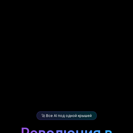
🚀 Все AI под одной крышей