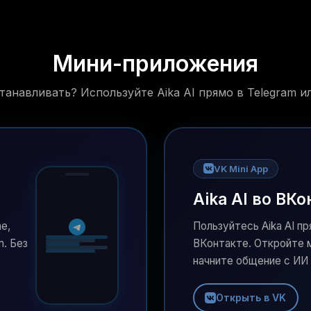
Мини-приложения
танавливать? Используйте Aika AI прямо в Telegram и
VK Mini App
Aika AI во ВКо
e,
Пользуйтесь Aika AI п
m. Без
ВКонтакте. Откройте 
начните общение с ИИ 
Открыть в VK