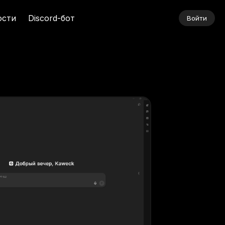
ости
Discord-бот
Войти