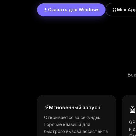
Скачать для Windows
Mini Ap
Всё
⚡
Мгновенный запуск

Открывается за секунды.
GPT
Горячие клавиши для
и д
быстрого вызова ассистента