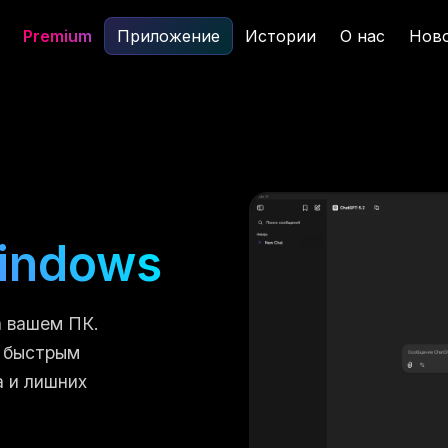
Premium
Приложение
Истории
О нас
Нов
Windows
Скачать ещё раз
Открыть в Telegram
 вашем ПК.
с быстрым
а и лишних