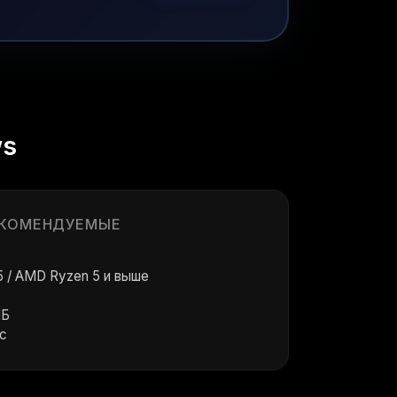
ws
КОМЕНДУЕМЫЕ
i5 / AMD Ryzen 5 и выше
МБ
с